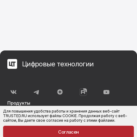
Цифровые технологии
Продукты
Для повышения удобства работы и хранения данных веб-сайт
КриптоАРМ
КриптоАРМ Документы
TRUSTED.RU использует файлы COOKIE. Продолжая работу с веб-
сайтом, Вы даете свое согласие на работу с этими файлами.
КриптоАРМ ГОСТ
КриптоАРМ для 1С-Битрикс
Согласен
КриптоАРМ Server
Trusted.ID