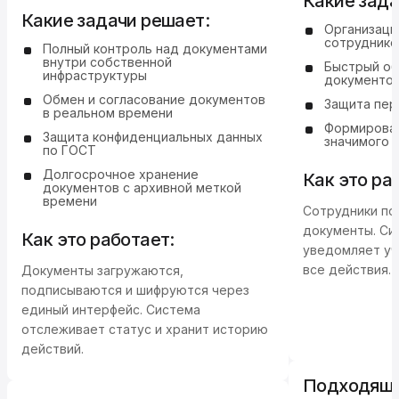
Какие зада
Какие задачи решает:
Организаци
сотруднико
Полный контроль над документами
внутри собственной
Быстрый об
инфраструктуры
документов
Обмен и согласование документов
Защита пер
в реальном времени
Формирова
Защита конфиденциальных данных
значимого 
по ГОСТ
Долгосрочное хранение
Как это ра
документов с архивной меткой
времени
Сотрудники по
документы. Си
Как это работает:
уведомляет уч
все действия.
Документы загружаются,
подписываются и шифруются через
единый интерфейс. Система
отслеживает статус и хранит историю
действий.
Подходящи