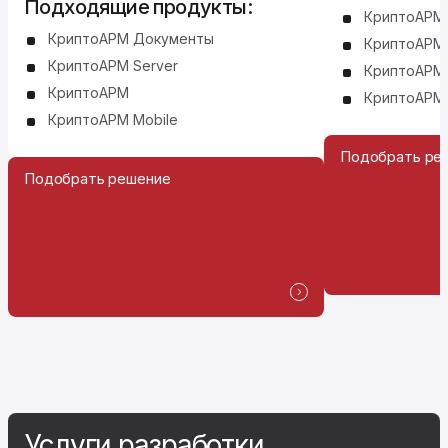
Подходящие продукты:
КриптоАРМ
КриптоАРМ Документы
КриптоАРМ 
КриптоАРМ Server
КриптоАРМ
КриптоАРМ
КриптоАРМ 
КриптоАРМ Mobile
Подобрать ре
Подобрать решение
Услуги разработки