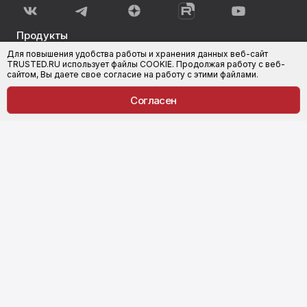
Продукты
Для повышения удобства работы и хранения данных веб-сайт
КриптоАРМ
КриптоАРМ Документы
TRUSTED.RU использует файлы COOKIE. Продолжая работу с веб-
сайтом, Вы даете свое согласие на работу с этими файлами.
КриптоАРМ ГОСТ
КриптоАРМ для 1С-Битрикс
Согласен
КриптоАРМ Server
Trusted.ID
КриптоАРМ Mobile
Trusted.IDM
КриптоАРМ ID
Trusted Java
КриптоАРМ IDM
Компания
Поддержка
О компании
Услуги
Партнеры
Техподдержка
Совместимость
Центр загрузки
Медиа-кит
Соглашение