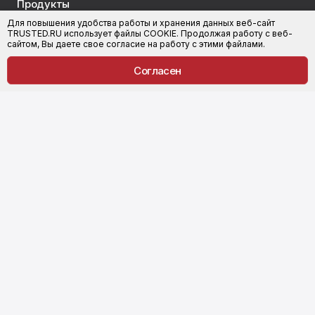
Продукты
Для повышения удобства работы и хранения данных веб-сайт
КриптоАРМ
КриптоАРМ Документы
TRUSTED.RU использует файлы COOKIE. Продолжая работу с веб-
сайтом, Вы даете свое согласие на работу с этими файлами.
КриптоАРМ ГОСТ
КриптоАРМ для 1С-Битрикс
Согласен
КриптоАРМ Server
Trusted.ID
КриптоАРМ Mobile
Trusted.IDM
КриптоАРМ ID
Trusted Java
КриптоАРМ IDM
Компания
Поддержка
О компании
Услуги
Партнеры
Техподдержка
Совместимость
Центр загрузки
Медиа-кит
Соглашение
Блог
Купить
Свидетельства
Для вузов