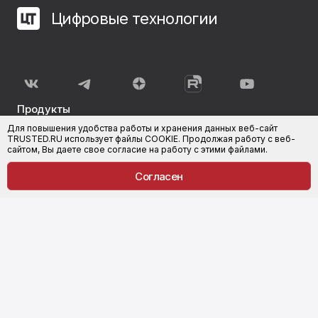
Цифровые технологии
Продукты
Для повышения удобства работы и хранения данных веб-сайт
КриптоАРМ
КриптоАРМ Документы
TRUSTED.RU использует файлы COOKIE. Продолжая работу с веб-
сайтом, Вы даете свое согласие на работу с этими файлами.
КриптоАРМ ГОСТ
КриптоАРМ для 1С-Битрикс
Согласен
КриптоАРМ Server
Trusted.ID
КриптоАРМ Mobile
Trusted.IDM
КриптоАРМ ID
Trusted Java
КриптоАРМ IDM
Компания
Поддержка
О компании
Услуги