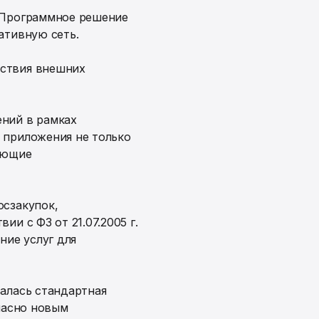
. Программное решение
ативную сеть.
йствия внешних
ений в рамках
 приложения не только
вающие
осзакупок,
и с ФЗ от 21.07.2005 г.
ние услуг для
алась стандартная
ласно новым