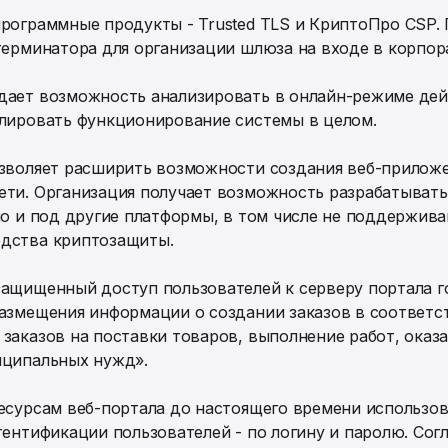
программные продукты - Trusted TLS и КриптоПро CSP
терминатора для организации шлюза на входе в корпор
дает возможность анализировать в онлайн-режиме де
олировать функционирование системы в целом.
озволяет расширить возможности создания веб-прилож
ти. Организация получает возможность разрабатывать
но и под другие платформы, в том числе не поддержи
дства криптозащиты.
ащищенный доступ пользователей к серверу портала г
азмещения информации о создании заказов в соответстви
заказов на поставки товаров, выполнение работ, оказа
иципальных нужд».
есурсам веб-портала до настоящего времени использов
тентификации пользователей - по логину и паролю. Сог