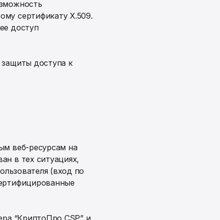
озможность
ому сертификату X.509.
ее доступ
 защиты доступа к
ым веб-ресурсам на
ан в тех ситуациях,
ользователя (вход по
сертифицированные
ера “КриптоПро CSP” и