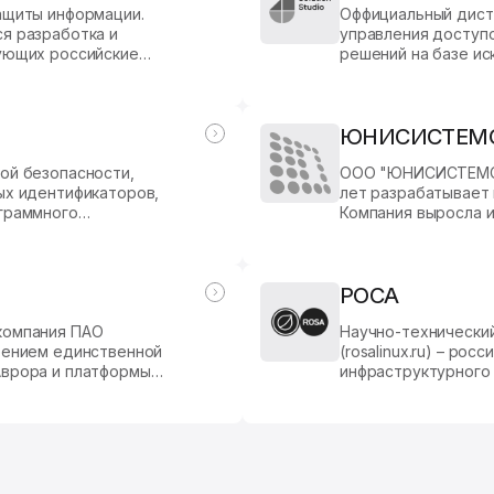
ащиты информации.
Оффициальный дист
я разработка и
управления доступо
ующих российские
решений на базе ис
со стандартом
ерживающих Microsoft
дартизированных
родуктами Microsoft.
ЮНИСИСТЕМ
ой безопасности,
ООО "ЮНИСИСТЕМС" — российская компания, которая 
ых идентификаторов,
лет разрабатывает 
граммного
Компания выросла из академической университетской среды ФГБОУ
ду и сегодня
ВО "ПГТУ" (Волгате
РОСА
компания ПАО
Научно-технически
рением единственной
(rosalinux.ru) – ро
Аврора и платформы
инфраструктурного
ентр.
портфель входят о
ROSA Virtualization
автоматизации.