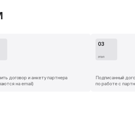
м
ить договор и анкету партнера
Подписанный дог
аются на email)
по работе с парт