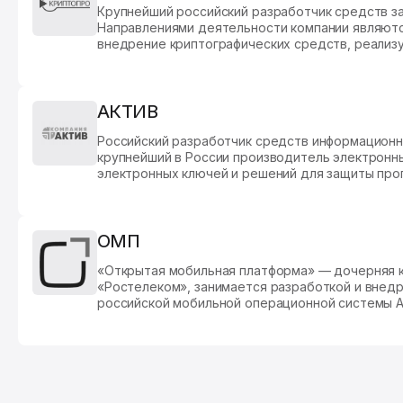
Крупнейший российский разработчик средств з
Направлениями деятельности компании являютс
внедрение криптографических средств, реализ
криптографические алгоритмы в соответствии 
Microsoft Cryptographic Service Provider и подд
Public Key Infrastructure (PKI); интеграция стан
национальных криптографических алгоритмов с п
АКТИВ
Российский разработчик средств информационн
крупнейший в России производитель электронн
электронных ключей и решений для защиты про
обеспечения. Компания была основана в 1994 го
объединяет бренды Рутокен и Guardant.
ОМП
«Открытая мобильная платформа» — дочерняя 
«Ростелеком», занимается разработкой и внед
российской мобильной операционной системы 
управления мобильными устройствами Аврора Ц