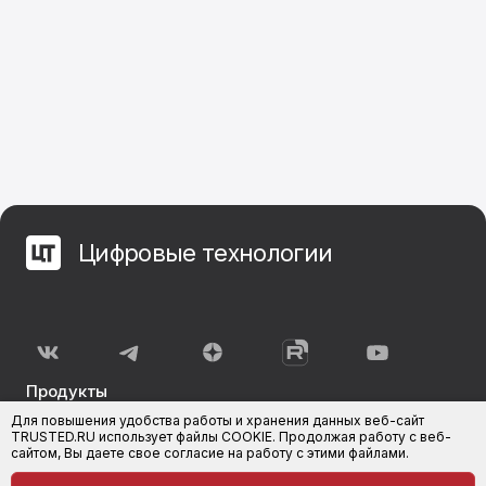
Цифровые технологии
Продукты
Для повышения удобства работы и хранения данных веб-сайт
КриптоАРМ
КриптоАРМ Документы
TRUSTED.RU использует файлы COOKIE. Продолжая работу с веб-
сайтом, Вы даете свое согласие на работу с этими файлами.
КриптоАРМ ГОСТ
КриптоАРМ для 1С-Битрикс