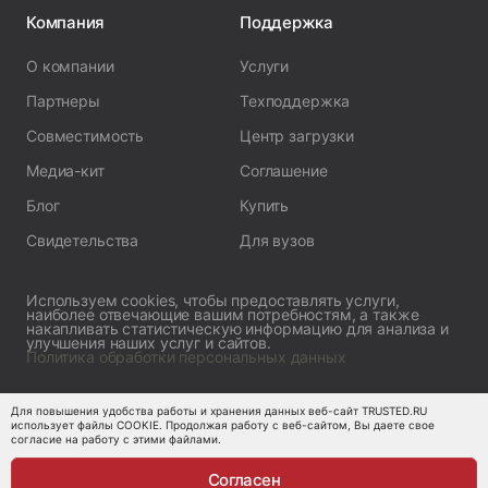
Компания
Поддержка
О компании
Услуги
Партнеры
Техподдержка
Совместимость
Центр загрузки
Медиа-кит
Соглашение
Блог
Купить
Свидетельства
Для вузов
Используем cookies, чтобы предоставлять услуги,
наиболее отвечающие вашим потребностям, а также
накапливать статистическую информацию для анализа и
улучшения наших услуг и сайтов.
Политика обработки персональных данных
Для повышения удобства работы и хранения данных веб-сайт TRUSTED.RU
© 1999–2026 ООО «Цифровые технологии»
использует файлы COOKIE. Продолжая работу с веб-сайтом, Вы даете свое
согласие на работу с этими файлами.
Согласен