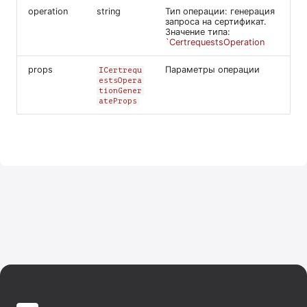
и
operation
string
Тип операции: генерация
запроса на сертификат.
Значение типа:
я
`CertrequestsOperation
п
props
Параметры операции
ICertrequ
estsOpera
о
tionGener
ateProps
и
с
к
а