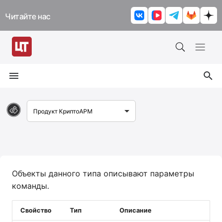
Читайте нас
И
н
и
ц
и
Продукт КриптоАРМ
а
л
и
Объекты данного типа описывают параметры
з
команды.
а
Свойство
Тип
Описание
ц