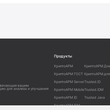
Продукты
КриптоАРМ
КриптоАРМ До
КриптоАРМ ГОСТ
КриптоАРМ для
КриптоАРМ Server
Trusted.ID
отвечающие вашим
цию для анализа и улучшения
КриптоАРМ Mobile
Trusted.IDM
КриптоАРМ ID
Trusted Java
КриптоАРМ IDM