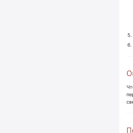
О
Чт
пе
св
П