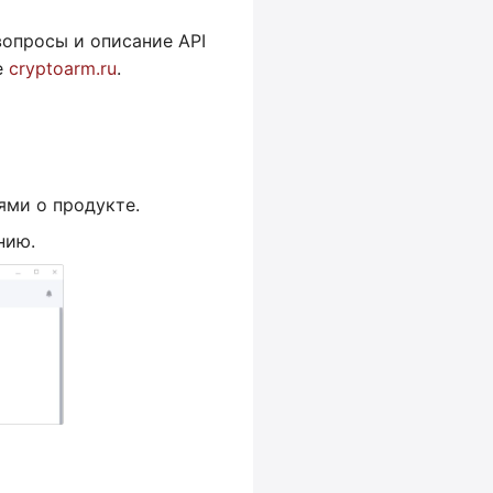
вопросы и описание API
е
cryptoarm.ru
.
ями о продукте.
нию.