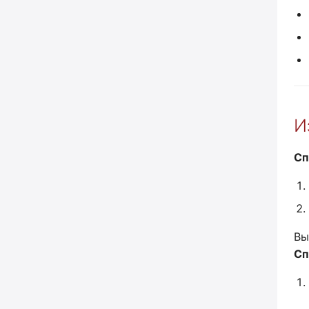
И
Сп
Вы
Сп